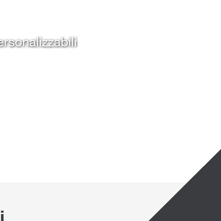
rsonalizzabili
i