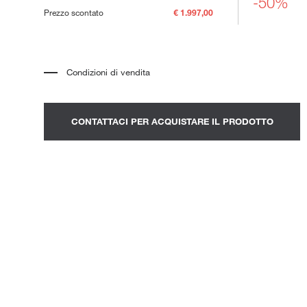
-50%
ni Outdoor
Prezzo scontato
€ 1.997,00
Condizioni di vendita
*
Il prezzo si riferisce al prodotto completo di tutti gli elementi indicati
nella descrizione. Qualsiasi elemento decorativo mostrato nelle
fotografie deve essere quotato separatamente.
*
Trasporto e assemblaggio esclusi.
CONTATTACI PER ACQUISTARE IL PRODOTTO
*
Si consiglia di fissare un appuntamento per prendere visione del
prodotto nello showroom.