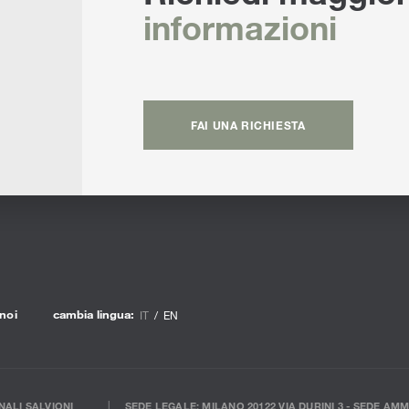
informazioni
FAI UNA RICHIESTA
noi
cambia lingua:
IT
EN
ALI SALVIONI
SEDE LEGALE: MILANO 20122 VIA DURINI 3 - SEDE AMM