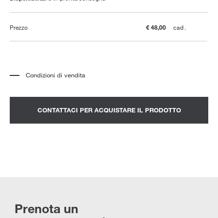
Prezzo
€ 48,00
cad.
Condizioni di vendita
*
Il prezzo è relativo al prodotto completo di tutti gli elementi indicati in
descrizione. Eventuali elementi decorativi visibili nelle fotografie sono da
quotarsi a parte.
*
Il prezzo non include trasporto e montaggio.
CONTATTACI PER ACQUISTARE IL PRODOTTO
*
Per visionare un prodotto in negozio è consigliabile fissare un appuntamento.
Prenota un