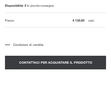
Disponibilità: 2
In pronta consegna
Prezzo
€ 132,00
cad.
Condizioni di vendita
*
Il prezzo è relativo al prodotto completo di tutti gli elementi indicati in
descrizione. Eventuali elementi decorativi visibili nelle fotografie sono da
quotarsi a parte.
*
Il prezzo non include trasporto e montaggio.
CONTATTACI PER ACQUISTARE IL PRODOTTO
*
Per visionare un prodotto in negozio è consigliabile fissare un appuntamento.