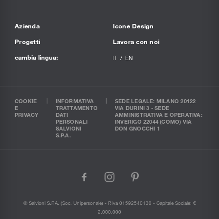
Azienda
Icone Design
Progetti
Lavora con noi
cambia lingua:
IT
EN
COOKIE
INFORMATIVA
SEDE LEGALE: MILANO 20122
E
TRATTAMENTO
VIA DURINI 3 - SEDE
PRIVACY
DATI
AMMINISTRATIVA E OPERATIVA:
PERSONALI
INVERIGO 22044 (COMO) VIA
SALVIONI
DON GNOCCHI 1
S.P.A.
facebook
instagram
pinterest
© Salvioni S.P.A. (soc. Unipersonale) - P.Iva 01592540130 - Capitale Sociale: €
2.000.000