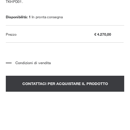
TKHPD01.
Disponibilità: 1
In pronta consegna
Prezzo
€ 4.270,00
Condizioni di vendita
*
Il prezzo è relativo al prodotto completo di tutti gli elementi indicati in
descrizione. Eventuali elementi decorativi visibili nelle fotografie sono da
quotarsi a parte.
*
Il prezzo non include trasporto e montaggio.
CONTATTACI PER ACQUISTARE IL PRODOTTO
*
Per visionare un prodotto in negozio è consigliabile fissare un appuntamento.