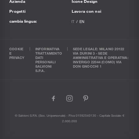
Azienda
Icone Design
Progetti
Lavora con noi
cambia lingua:
IT
EN
COOKIE
INFORMATIVA
SEDE LEGALE: MILANO 20122
E
TRATTAMENTO
VIA DURINI 3 - SEDE
PRIVACY
DATI
AMMINISTRATIVA E OPERATIVA:
PERSONALI
INVERIGO 22044 (COMO) VIA
SALVIONI
DON GNOCCHI 1
S.P.A.
facebook
instagram
pinterest
© Salvioni S.P.A. (soc. Unipersonale) - P.Iva 01592540130 - Capitale Sociale: €
2.000.000