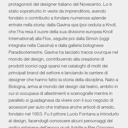
protagonisti del designer italiano del Novecento. Lo è
stato soprattutto in veste da imprenditore, avendo
fondato o contribuito a fondare numerose aziende
entrate nella storia: dalla Gavina spa (poi ceduta a Knoll,
che l’ha resa il cuore della sua divisione europea Knoll
International) alla Flos, seguite poi dalla Simon (oggi
integrata nella Cassina) e dalla galleria bolognese
Paradisoterrestre. Gavina ha lasciato tracce ovunque nel
mondo del design, contribuendo alla creazione di
prodotti iconici oggi sparsi nei cataloghi di molti dei
principali brand del settore e lanciando le carriere di
designer che hanno fatto la storia della disciplina. Nato a
Bologna, arriva al mondo del design dal teatro, ambito in
cui si occupava di allestimenti e scenografie mentre in
parallelo si guadagnava da vivere con il suo negozio di
accessori per auto che trattava anche articoli di arredo,
fondato nel 1953. Fu il pittore Lucio Fontana a introdurlo
al design, facendogli conoscere alcuni personaggi del
gotha milanese dell’epoca quali Achille e Pier Giacomo