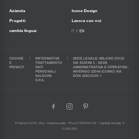
Azienda
Icone Design
Progetti
Lavora con noi
cambia lingua:
IT
EN
COOKIE
INFORMATIVA
SEDE LEGALE: MILANO 20122
E
TRATTAMENTO
VIA DURINI 3 - SEDE
PRIVACY
DATI
AMMINISTRATIVA E OPERATIVA:
PERSONALI
INVERIGO 22044 (COMO) VIA
SALVIONI
DON GNOCCHI 1
S.P.A.
facebook
instagram
pinterest
© Salvioni S.P.A. (soc. Unipersonale) - P.Iva 01592540130 - Capitale Sociale: €
2.000.000