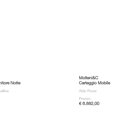
Molteni&C
nitore Notte
Carteggio Mobile
llina
Aldo Rossi
Prezzo
€ 6.882,00