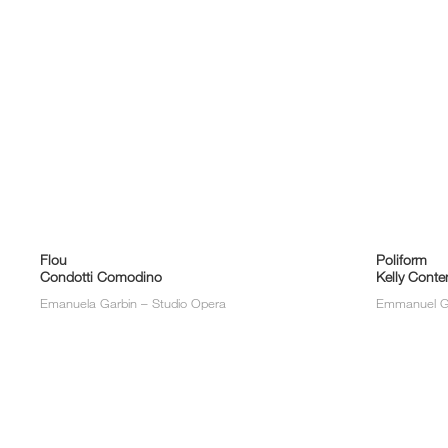
Flou
Poliform
Condotti Comodino
Kelly Conte
Emanuela Garbin – Studio Opera
Emmanuel Ga