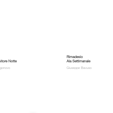
Rimadesio
itore Notte
Ala Settimanale
rgonovo
Giuseppe Bavuso