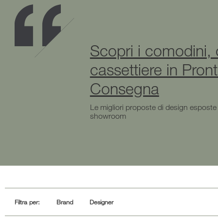
Scopri i comodini,
cassettiere in Pron
Consegna
Le migliori proposte di design esposte 
showroom
Filtra per:
Brand
Designer