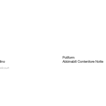
Poliform
ino
Abbinabili Contenitore Notte
elcourt