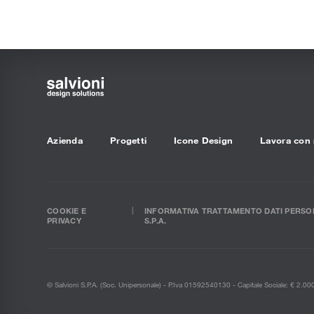
Azienda
Progetti
Icone Design
Lavora con 
COOKIE E
INFORMATIVA TRATTAMENTO DATI PERSON
PRIVACY
S.P.A.
© Salvioni S.P.A. (soc. Unipersonale) - P.Iva 01592540130 - Capitale Sociale: € 2.0