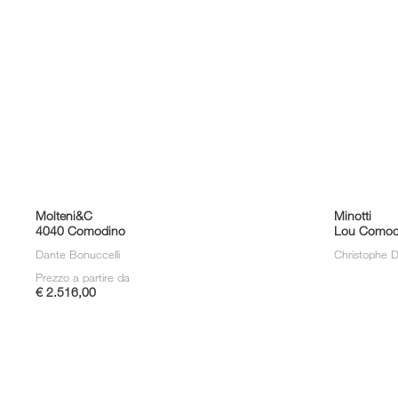
Molteni&C
Minotti
4040 Comodino
Lou Comod
Dante Bonuccelli
Christophe D
Prezzo a partire da
€ 2.516,00