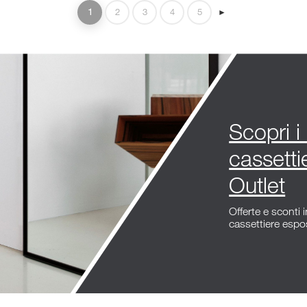
1
2
3
4
5
►
Scopri 
cassetti
Outlet
Offerte e sconti
cassettiere espo