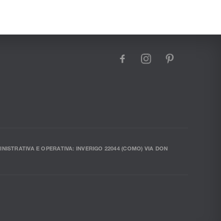
facebook
instagram
pinterest
INISTRATIVA E OPERATIVA: INVERIGO 22044 (COMO) VIA DON