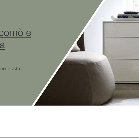
 comò e
ta
nei nostri