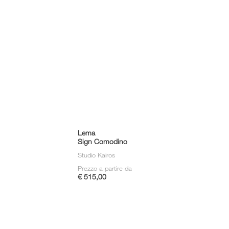
Lema
Sign Comodino
Studio Kairos
Prezzo a partire da
€ 515,00