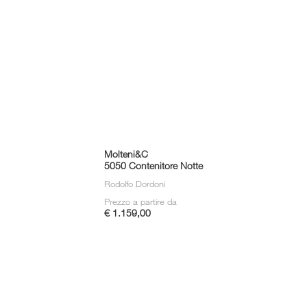
Molteni&C
5050 Contenitore Notte
Rodolfo Dordoni
Prezzo a partire da
€ 1.159,00