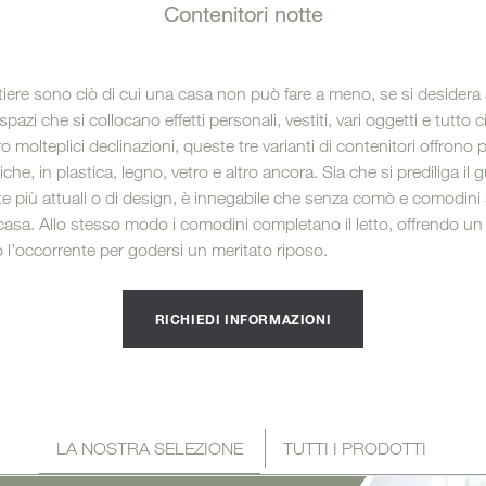
i bagno
Contenitori notte
Letti
ere sono ciò di cui una casa non può fare a meno, se si desidera 
 spazi che si collocano effetti personali, vestiti, vari oggetti e tutto 
ro molteplici declinazioni, queste tre varianti di contenitori offrono 
che, in plastica, legno, vetro e altro ancora. Sia che si prediliga il
e più attuali o di design, è innegabile che senza comò e comodini si
lla casa. Allo stesso modo i comodini completano il letto, offrendo
utto l’occorrente per godersi un meritato riposo.
RICHIEDI INFORMAZIONI
LA NOSTRA SELEZIONE
TUTTI I PRODOTTI