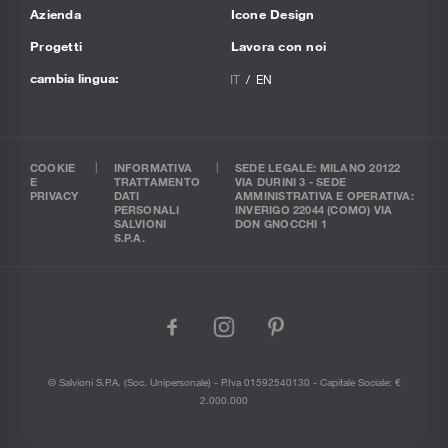
Azienda
Icone Design
Progetti
Lavora con noi
cambia lingua:
IT
EN
COOKIE
INFORMATIVA
SEDE LEGALE: MILANO 20122
E
TRATTAMENTO
VIA DURINI 3 - SEDE
PRIVACY
DATI
AMMINISTRATIVA E OPERATIVA:
PERSONALI
INVERIGO 22044 (COMO) VIA
SALVIONI
DON GNOCCHI 1
S.P.A.
facebook
instagram
pinterest
© Salvioni S.P.A. (soc. Unipersonale) - P.Iva 01592540130 - Capitale Sociale: €
2.000.000