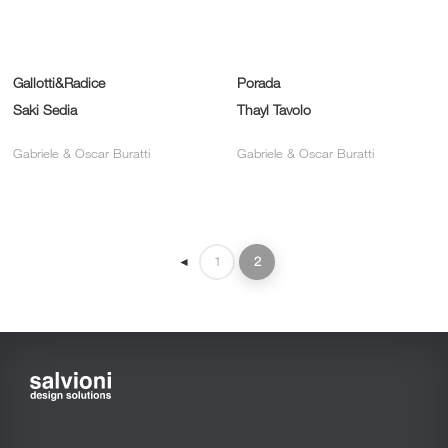
Gallotti&Radice
Porada
Saki Sedia
Thayl Tavolo
Gabriele & Oscar Buratti
Gabriele & Oscar Buratti
1
2
◄