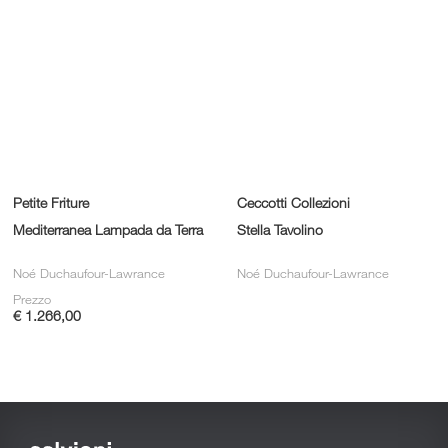
Petite Friture
Ceccotti Collezioni
Mediterranea Lampada da Terra
Stella Tavolino
Noé Duchaufour-Lawrance
Noé Duchaufour-Lawrance
Prezzo
€ 1.266,00