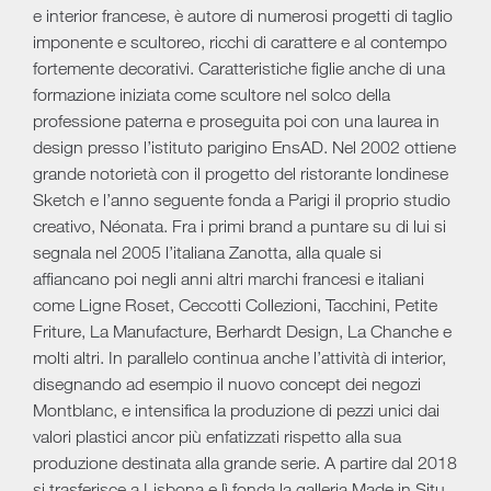
e interior francese, è autore di numerosi progetti di taglio
imponente e scultoreo, ricchi di carattere e al contempo
fortemente decorativi. Caratteristiche figlie anche di una
formazione iniziata come scultore nel solco della
professione paterna e proseguita poi con una laurea in
design presso l’istituto parigino EnsAD. Nel 2002 ottiene
grande notorietà con il progetto del ristorante londinese
Sketch e l’anno seguente fonda a Parigi il proprio studio
creativo, Néonata. Fra i primi brand a puntare su di lui si
segnala nel 2005 l’italiana Zanotta, alla quale si
affiancano poi negli anni altri marchi francesi e italiani
come Ligne Roset, Ceccotti Collezioni, Tacchini, Petite
Friture, La Manufacture, Berhardt Design, La Chanche e
molti altri. In parallelo continua anche l’attività di interior,
disegnando ad esempio il nuovo concept dei negozi
Montblanc, e intensifica la produzione di pezzi unici dai
valori plastici ancor più enfatizzati rispetto alla sua
produzione destinata alla grande serie. A partire dal 2018
si trasferisce a Lisbona e lì fonda la galleria Made in Situ,