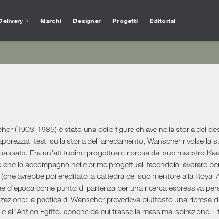
Delivery
Marchi
Designer
Progetti
Editorial
Vasche
Vasi
Interior Design
Outlet
Servizi per archi
Docce
Acce
o
Salvioni Design Solutions fonda il proprio
Offerte e sconti imperdibili su prodotti di
L’esperienza Salvioni nel 
Accessori bagno
ina
Ho
lavoro sulle competenze di un team di interior
design d’alta gamma selezionati per assicurare
design, accompagnata da
a
designer specializzati capaci di creare
alti standard di qualità. Il meglio delle proposte
professionali dei nostri esp
e
na
ambienti unici, personalizzati e rifiniti nei
di settore.
permettono ogni giorno di o
Scrit
minimi dettagli. Ci occupiamo di progetti in
studi di architettura un s
Complementi arredo
li
Poltr
ambito residenziale e commerciale, seguendo
realizzazione dei loro proge
er (1903-1985) è stato una delle figure chiave nella storia del desi
il cliente passo passo.
Tappeti
apprezzati testi sulla storia dell’arredamento, Wanscher rivolse la s
a pranzo
 passato. Era un’attitudine progettuale ripresa dal suo maestro Kaa
Scopri di più
Specchi
Scopri di più
Ou
Scopri di più
e che lo accompagnò nelle prime progettuali facendolo lavorare per a
Panche
Diva
che avrebbe poi ereditato la cattedra del suo mentore alla Royal
Consolle
e d’epoca come punto di partenza per una ricerca espressiva pers
Polt
Appendiabiti
zazione: la poetica di Wanscher prevedeva piuttosto una ripresa di m
Tavo
gno
Mensole
o e all’Antico Egitto, epoche da cui trasse la massima ispirazione 
Sedi
Orologi