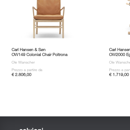
Carl Hansen & Søn
Carl Hanse
OW149 Colonial Chair Poltrona
OW2000 Egy
Ole Wanscher
Ole Wansch
Prezzo a partire da
Prezzo a par
€ 2.806,00
€ 1.719,00