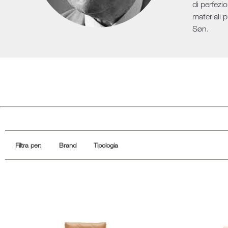
Mobil
di perfezi
Divani letto
materiali 
Søn.
Filtra per:
Brand
Tipologia