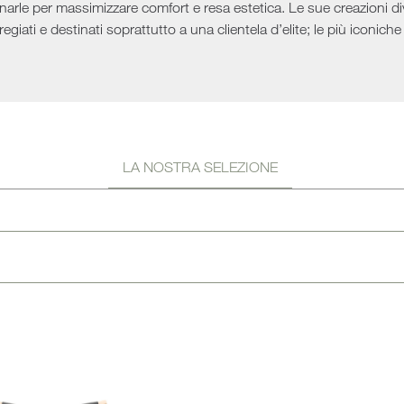
i bagno
onarle per massimizzare comfort e resa estetica. Le sue creazioni dive
Letti
pregiati e destinati soprattutto a una clientela d’elite; le più icon
LA NOSTRA SELEZIONE