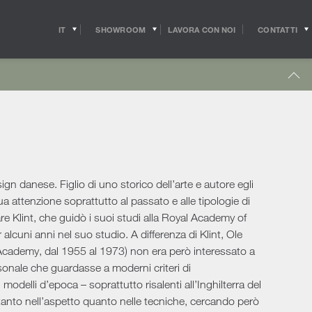
IT
SHOWROOM
CONTATTI
LAVORA CON NOI
EN
Tavolini Outdoor
tetti
Consegne in tutto il mondo
ssori
Complementi Outdoor
mondo dell’interior
Fiore all’occhiello del gruppo Salvioni Design
me office
Illuminazione Outdoor
lle competenze
Solutions, il nostro servizio di logistica assicura
erti di settore, ci
spedizioni e consegne in tutto il mondo.
ffrire ad architetti e
Lavoriamo per garantire la massima efficienza
Illuminazione
toi
upporto a 360° per la
nel nostro settore e assistere il cliente al
one ufficio
tti.
meglio delle nostre possibilità.
gn danese. Figlio di uno storico dell’arte e autore egli
Lampade da tavolo
ua attenzione soprattutto al passato e alle tipologie di
Lampade da terra
re Klint, che guidò i suoi studi alla Royal Academy of
Scopri di più
Lampade a sospensione
tdoor
lcuni anni nel suo studio. A differenza di Klint, Ole
Lampade da parete
ni Outdoor
 Academy, dal 1955 al 1973) non era però interessato a
Porte
onale che guardasse a moderni criteri di
rone Outdoor
odelli d’epoca – soprattutto risalenti all’Inghilterra del
li Outdoor
Porte battenti
– tanto nell’aspetto quanto nelle tecniche, cercando però
e Outdoor
Porte scorrevoli