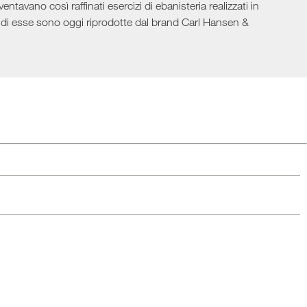
ntavano così raffinati esercizi di ebanisteria realizzati in
ni Outdoor
iche di esse sono oggi riprodotte dal brand Carl Hansen &