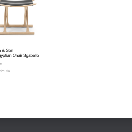
n & Søn
ptian Chair Sgabello
er
tire da