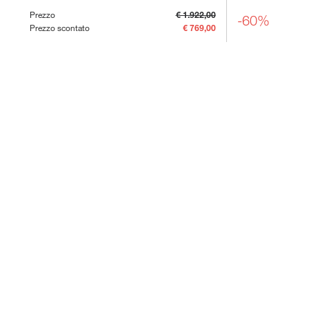
Prezzo
€ 1.922,00
-60%
Prezzo scontato
€ 769,00
Porte battenti | Scopri tutte le
proposte personalizzabili