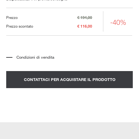
Prezzo
€ 194,00
-40%
Prezzo scontato
€ 116,00
Condizioni di vendita
*
Il prezzo si riferisce al prodotto completo di tutti gli elementi indicati nella
descrizione. Qualsiasi elemento decorativo mostrato nelle fotografie deve
essere quotato separatamente.
*
Trasporto e assemblaggio esclusi.
CONTATTACI PER ACQUISTARE IL PRODOTTO
*
Si consiglia di fissare un appuntamento per prendere visione del prodotto
nello showroom.