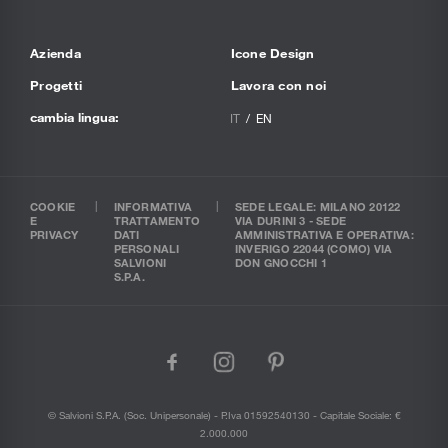
Azienda
Icone Design
Progetti
Lavora con noi
cambia lingua:
IT
EN
COOKIE
INFORMATIVA
SEDE LEGALE: MILANO 20122
E
TRATTAMENTO
VIA DURINI 3 - SEDE
PRIVACY
DATI
AMMINISTRATIVA E OPERATIVA:
PERSONALI
INVERIGO 22044 (COMO) VIA
SALVIONI
DON GNOCCHI 1
S.P.A.
facebook
instagram
pinterest
© Salvioni S.P.A. (soc. Unipersonale) - P.Iva 01592540130 - Capitale Sociale: €
2.000.000