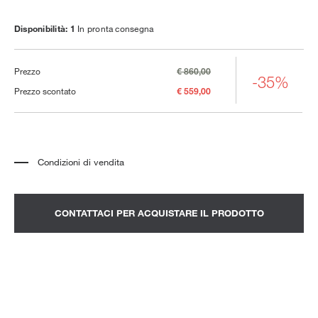
Disponibilità: 1
In pronta consegna
Prezzo
€ 860,00
-35%
Prezzo scontato
€ 559,00
Condizioni di vendita
*
Il prezzo si riferisce al prodotto completo di tutti gli elementi indicati nella
descrizione. Qualsiasi elemento decorativo mostrato nelle fotografie deve
essere quotato separatamente.
*
Trasporto e assemblaggio esclusi.
CONTATTACI PER ACQUISTARE IL PRODOTTO
*
Si consiglia di fissare un appuntamento per prendere visione del prodotto
nello showroom.