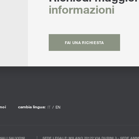
informazioni
FAI UNA RICHIESTA
noi
cambia lingua:
IT
EN
ALI SALVIONI
SEDE LEGALE: MILANO 20122 VIA DURINI 3 - SEDE AMM