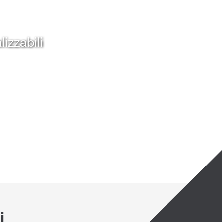
izzabili
i