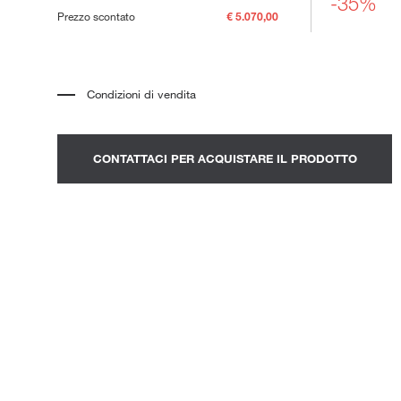
-35%
ni Outdoor
Prezzo scontato
€ 5.070,00
Condizioni di vendita
*
Il prezzo si riferisce al prodotto completo di tutti gli elementi indicati
nella descrizione. Qualsiasi elemento decorativo mostrato nelle
fotografie deve essere quotato separatamente.
*
Trasporto e assemblaggio esclusi.
CONTATTACI PER ACQUISTARE IL PRODOTTO
*
Si consiglia di fissare un appuntamento per prendere visione del
prodotto nello showroom.