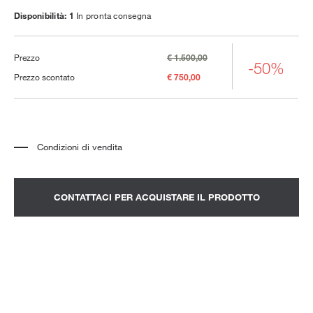
Disponibilità: 1
In pronta consegna
Prezzo
€ 1.500,00
-50%
Prezzo scontato
€ 750,00
Condizioni di vendita
*
Il prezzo si riferisce al prodotto completo di tutti gli elementi indicati nella
descrizione. Qualsiasi elemento decorativo mostrato nelle fotografie deve
essere quotato separatamente.
*
Trasporto e assemblaggio esclusi.
CONTATTACI PER ACQUISTARE IL PRODOTTO
*
Si consiglia di fissare un appuntamento per prendere visione del prodotto
nello showroom.