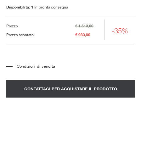
Disponibilità: 1
In pronta consegna
Prezzo
€ 1.513,00
-35%
Prezzo scontato
€ 983,00
Condizioni di vendita
*
Il prezzo si riferisce al prodotto completo di tutti gli elementi indicati nella
descrizione. Qualsiasi elemento decorativo mostrato nelle fotografie deve
essere quotato separatamente.
*
Trasporto e assemblaggio esclusi.
CONTATTACI PER ACQUISTARE IL PRODOTTO
*
Si consiglia di fissare un appuntamento per prendere visione del prodotto
nello showroom.