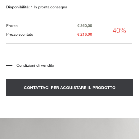
Disponibilità: 1
In pronta consegna
Prezzo
€ 360,00
-40%
Prezzo scontato
€ 216,00
Condizioni di vendita
*
Il prezzo si riferisce al prodotto completo di tutti gli elementi indicati nella
descrizione. Qualsiasi elemento decorativo mostrato nelle fotografie deve
essere quotato separatamente.
*
Trasporto e assemblaggio esclusi.
CONTATTACI PER ACQUISTARE IL PRODOTTO
*
Si consiglia di fissare un appuntamento per prendere visione del prodotto
nello showroom.