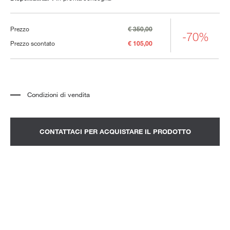
Prezzo
€ 350,00
-70%
Prezzo scontato
€ 105,00
Condizioni di vendita
*
Il prezzo si riferisce al prodotto completo di tutti gli elementi indicati nella
descrizione. Qualsiasi elemento decorativo mostrato nelle fotografie deve
essere quotato separatamente.
*
Trasporto e assemblaggio esclusi.
CONTATTACI PER ACQUISTARE IL PRODOTTO
*
Si consiglia di fissare un appuntamento per prendere visione del prodotto
nello showroom.