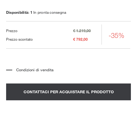
Disponibilità: 1
In pronta consegna
Prezzo
€ 1.219,00
-35%
Prezzo scontato
€ 792,00
Condizioni di vendita
*
Il prezzo si riferisce al prodotto completo di tutti gli elementi indicati nella
descrizione. Qualsiasi elemento decorativo mostrato nelle fotografie deve
essere quotato separatamente.
*
Trasporto e assemblaggio esclusi.
CONTATTACI PER ACQUISTARE IL PRODOTTO
*
Si consiglia di fissare un appuntamento per prendere visione del prodotto
nello showroom.