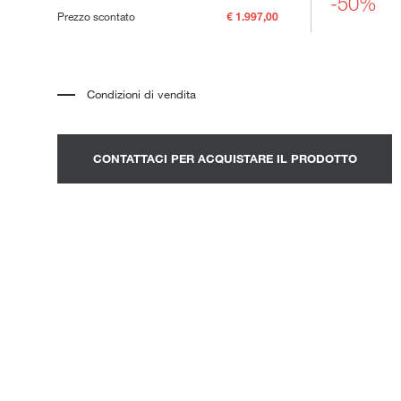
-50%
ni Outdoor
Prezzo scontato
€ 1.997,00
Condizioni di vendita
*
Il prezzo si riferisce al prodotto completo di tutti gli elementi indicati
nella descrizione. Qualsiasi elemento decorativo mostrato nelle
fotografie deve essere quotato separatamente.
*
Trasporto e assemblaggio esclusi.
CONTATTACI PER ACQUISTARE IL PRODOTTO
*
Si consiglia di fissare un appuntamento per prendere visione del
prodotto nello showroom.