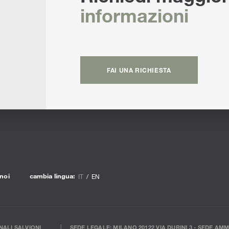
informazioni
FAI UNA RICHIESTA
noi
cambia lingua:
IT
EN
ALI SALVIONI
SEDE LEGALE: MILANO 20122 VIA DURINI 3 - SEDE AMM