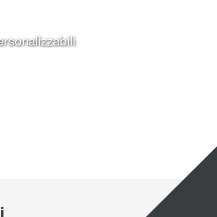
rsonalizzabili
i