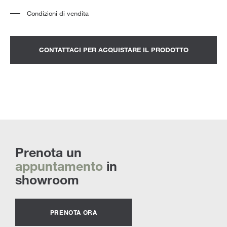
Condizioni di vendita
*
Il prezzo si riferisce al prodotto completo di tutti gli elementi indicati nella
descrizione. Qualsiasi elemento decorativo mostrato nelle fotografie deve
essere quotato separatamente.
*
Trasporto e assemblaggio esclusi.
CONTATTACI PER ACQUISTARE IL PRODOTTO
*
Si consiglia di fissare un appuntamento per prendere visione del prodotto
nello showroom.
Prenota un
appuntamento
in
showroom
PRENOTA ORA