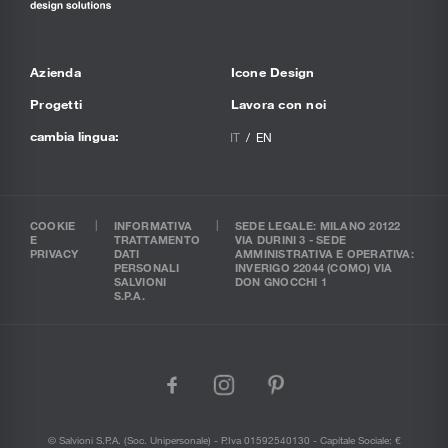
Azienda
Icone Design
Progetti
Lavora con noi
cambia lingua:
IT
EN
COOKIE
INFORMATIVA
SEDE LEGALE: MILANO 20122
E
TRATTAMENTO
VIA DURINI 3 - SEDE
PRIVACY
DATI
AMMINISTRATIVA E OPERATIVA:
PERSONALI
INVERIGO 22044 (COMO) VIA
SALVIONI
DON GNOCCHI 1
S.P.A.
facebook
instagram
pinterest
© Salvioni S.P.A. (soc. Unipersonale) - P.Iva 01592540130 - Capitale Sociale: €