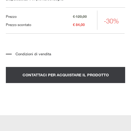
Prezzo
€ 120,00
-30%
Prezzo scontato
€ 84,00
Condizioni di vendita
*
Il prezzo si riferisce al prodotto completo di tutti gli elementi indicati nella
descrizione. Qualsiasi elemento decorativo mostrato nelle fotografie deve
essere quotato separatamente.
*
Trasporto e assemblaggio esclusi.
CONTATTACI PER ACQUISTARE IL PRODOTTO
*
Si consiglia di fissare un appuntamento per prendere visione del prodotto
nello showroom.