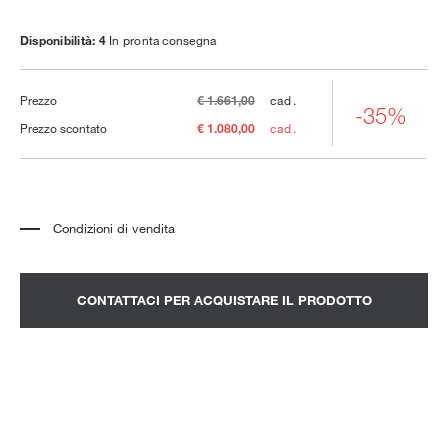
Disponibilità: 4
In pronta consegna
Prezzo
€ 1.661,00
cad.
-35%
Prezzo scontato
€ 1.080,00
cad.
Condizioni di vendita
*
Il prezzo si riferisce al prodotto completo di tutti gli elementi indicati nella
descrizione. Qualsiasi elemento decorativo mostrato nelle fotografie deve
essere quotato separatamente.
*
Trasporto e assemblaggio esclusi.
CONTATTACI PER ACQUISTARE IL PRODOTTO
*
Si consiglia di fissare un appuntamento per prendere visione del prodotto
nello showroom.