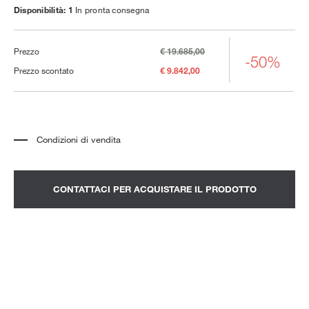
Disponibilità: 1
In pronta consegna
Prezzo
€ 19.685,00
-50%
Prezzo scontato
€ 9.842,00
Condizioni di vendita
*
Il prezzo si riferisce al prodotto completo di tutti gli elementi indicati nella
descrizione. Qualsiasi elemento decorativo mostrato nelle fotografie deve
essere quotato separatamente.
*
Trasporto e assemblaggio esclusi.
CONTATTACI PER ACQUISTARE IL PRODOTTO
*
Si consiglia di fissare un appuntamento per prendere visione del prodotto
nello showroom.