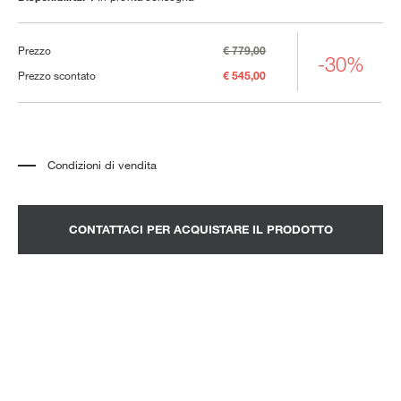
Prezzo
€ 779,00
-30%
Prezzo scontato
€ 545,00
Condizioni di vendita
*
Il prezzo si riferisce al prodotto completo di tutti gli elementi indicati nella
descrizione. Qualsiasi elemento decorativo mostrato nelle fotografie deve
essere quotato separatamente.
*
Trasporto e assemblaggio esclusi.
CONTATTACI PER ACQUISTARE IL PRODOTTO
*
Si consiglia di fissare un appuntamento per prendere visione del prodotto
nello showroom.