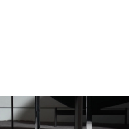
i bagno
Letti