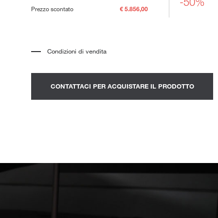
-50%
ni Outdoor
Prezzo scontato
€ 5.856,00
Condizioni di vendita
*
Il prezzo si riferisce al prodotto completo di tutti gli elementi indicati
nella descrizione. Qualsiasi elemento decorativo mostrato nelle
fotografie deve essere quotato separatamente.
*
Trasporto e assemblaggio esclusi.
CONTATTACI PER ACQUISTARE IL PRODOTTO
*
Si consiglia di fissare un appuntamento per prendere visione del
prodotto nello showroom.