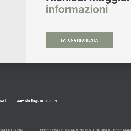
informazioni
FAI UNA RICHIESTA
noi
cambia lingua:
IT
EN
ALI SALVIONI
SEDE LEGALE: MILANO 20122 VIA DURINI 3 - SEDE AMM