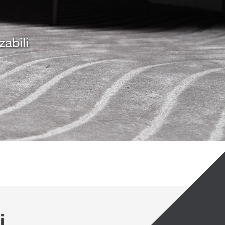
zabili
i