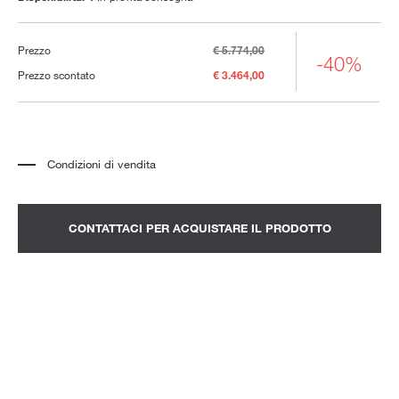
Prezzo
€ 5.774,00
-40%
Prezzo scontato
€ 3.464,00
Condizioni di vendita
*
Il prezzo si riferisce al prodotto completo di tutti gli elementi indicati nella
descrizione. Qualsiasi elemento decorativo mostrato nelle fotografie deve
essere quotato separatamente.
*
Trasporto e assemblaggio esclusi.
CONTATTACI PER ACQUISTARE IL PRODOTTO
*
Si consiglia di fissare un appuntamento per prendere visione del prodotto
nello showroom.