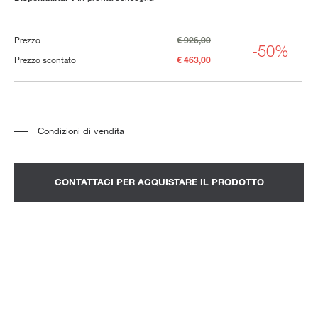
Prezzo
€ 926,00
-50%
Prezzo scontato
€ 463,00
Condizioni di vendita
*
Il prezzo si riferisce al prodotto completo di tutti gli elementi indicati nella
descrizione. Qualsiasi elemento decorativo mostrato nelle fotografie deve
essere quotato separatamente.
*
Trasporto e assemblaggio esclusi.
CONTATTACI PER ACQUISTARE IL PRODOTTO
*
Si consiglia di fissare un appuntamento per prendere visione del prodotto
nello showroom.