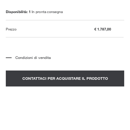
Disponibilità: 1
In pronta consegna
Prezzo
€ 1.787,00
Condizioni di vendita
*
Il prezzo è relativo al prodotto completo di tutti gli elementi indicati in
descrizione. Eventuali elementi decorativi visibili nelle fotografie sono da
quotarsi a parte.
*
Il prezzo non include trasporto e montaggio.
CONTATTACI PER ACQUISTARE IL PRODOTTO
*
Per visionare un prodotto in negozio è consigliabile fissare un appuntamento.