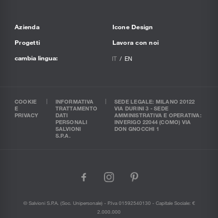
Azienda
Icone Design
Progetti
Lavora con noi
cambia lingua:
IT
EN
COOKIE
INFORMATIVA
SEDE LEGALE: MILANO 20122
E
TRATTAMENTO
VIA DURINI 3 - SEDE
PRIVACY
DATI
AMMINISTRATIVA E OPERATIVA:
PERSONALI
INVERIGO 22044 (COMO) VIA
SALVIONI
DON GNOCCHI 1
S.P.A.
facebook
instagram
pinterest
© Salvioni S.P.A. (soc. Unipersonale) - P.Iva 01592540130 - Capitale Sociale: €
2.000.000