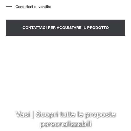
Condizioni di vendita
*
Il prezzo è relativo al prodotto completo di tutti gli elementi indicati in
descrizione. Eventuali elementi decorativi visibili nelle fotografie sono da
quotarsi a parte.
*
Il prezzo non include trasporto e montaggio.
CONTATTACI PER ACQUISTARE IL PRODOTTO
*
Per visionare un prodotto in negozio è consigliabile fissare un appuntamento.
Vasi | Scopri tutte le proposte
personalizzabili