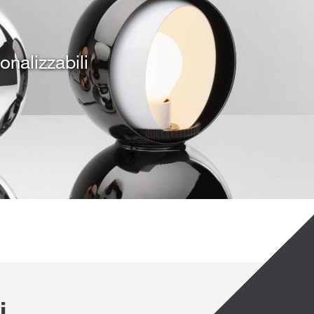
nalizzabili
i