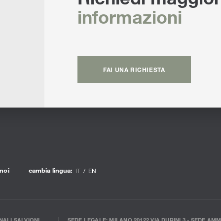
informazioni
FAI UNA RICHIESTA
noi
cambia lingua:
IT
EN
ALI SALVIONI
SEDE LEGALE: MILANO 20122 VIA DURINI 3 - SEDE AMM