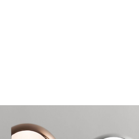
i bagno
Letti