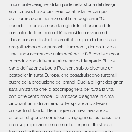
importante designer di lampade nella storia del design
scandinavo. La su pionieristica attività nel campo
dell’illuminazione ha iniziò sul finire degli anni ‘10,
quando l’interesse suscitatogli dalla diffusione della
corrente elettrica nelle città danesi lo convince ad
abbandonare gli studi di architettura per dedicarsi alla
progettazione di apparecchi illuminanti, dando inizio a
una lunga ricerca che culminerà nel 1926 con la messa
in produzione della sua prima serie di lampade PH da
parte dell’azienda Louis Poulsen, subito divenute un
bestseller in tutta Europa, che cosatituiscono tuttora il
cuore della produzione del brand. Quella di light designer
sarà un’attività che lo accompagnerà per tutta la vita,
con oltre cento modelli di lampade disegnate in circa
cinquant’anni di carriera, tutte ispirate allo stesso
concetto di fondo: Henningsen amava lavorare su
diffusori di grande complessità ingegneristica, basati su
precise proporzioni matematiche, capaci allo stesso
tempo di evitare spandere la luce nell’ambiente nella