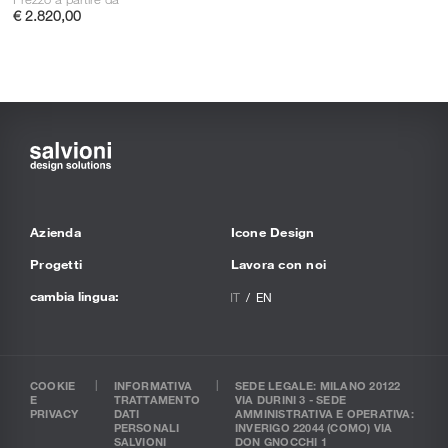
€ 2.820,00
Azienda
Icone Design
Progetti
Lavora con noi
cambia lingua:
IT
EN
COOKIE
INFORMATIVA
SEDE LEGALE: MILANO 20122
E
TRATTAMENTO
VIA DURINI 3 - SEDE
PRIVACY
DATI
AMMINISTRATIVA E OPERATIVA:
PERSONALI
INVERIGO 22044 (COMO) VIA
SALVIONI
DON GNOCCHI 1