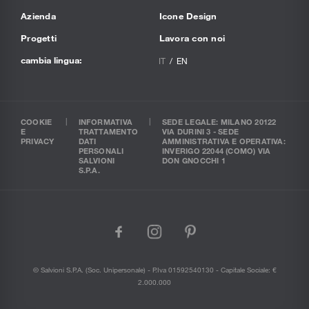
Azienda
Icone Design
Progetti
Lavora con noi
cambia lingua:
IT
EN
COOKIE
INFORMATIVA
SEDE LEGALE: MILANO 20122
E
TRATTAMENTO
VIA DURINI 3 - SEDE
PRIVACY
DATI
AMMINISTRATIVA E OPERATIVA:
PERSONALI
INVERIGO 22044 (COMO) VIA
SALVIONI
DON GNOCCHI 1
S.P.A.
facebook
instagram
pinterest
© Salvioni S.P.A. (soc. Unipersonale) - P.Iva 01592540130 - Capitale Sociale: €
2.000.000