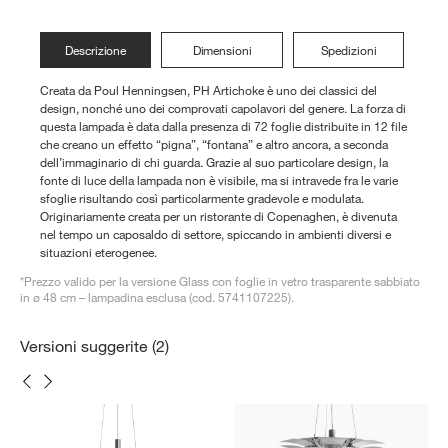
Descrizione
Dimensioni
Spedizioni
Creata da Poul Henningsen, PH Artichoke è uno dei classici del
design, nonché uno dei comprovati capolavori del genere. La forza di
questa lampada è data dalla presenza di 72 foglie distribuite in 12 file
che creano un effetto “pigna”, “fontana” e altro ancora, a seconda
dell’immaginario di chi guarda. Grazie al suo particolare design, la
fonte di luce della lampada non è visibile, ma si intravede fra le varie
sfoglie risultando così particolarmente gradevole e modulata.
Originariamente creata per un ristorante di Copenaghen, è divenuta
nel tempo un caposaldo di settore, spiccando in ambienti diversi e
situazioni eterogenee.
*Prezzo valido per la versione Glass con foglie in vetro trasparente sabbiato
in ø 48 cm – lampadina esclusa (cod. 5741107225).
Versioni suggerite (2)