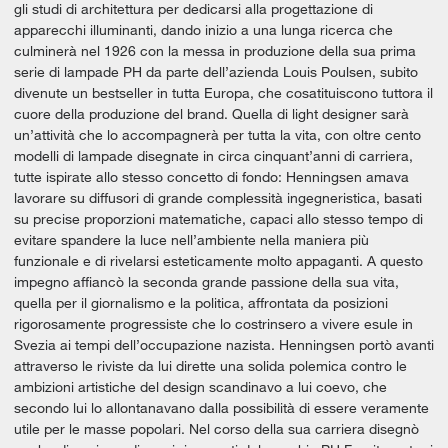
gli studi di architettura per dedicarsi alla progettazione di
apparecchi illuminanti, dando inizio a una lunga ricerca che
culminerà nel 1926 con la messa in produzione della sua prima
serie di lampade PH da parte dell’azienda Louis Poulsen, subito
divenute un bestseller in tutta Europa, che cosatituiscono tuttora il
cuore della produzione del brand. Quella di light designer sarà
un’attività che lo accompagnerà per tutta la vita, con oltre cento
modelli di lampade disegnate in circa cinquant’anni di carriera,
tutte ispirate allo stesso concetto di fondo: Henningsen amava
lavorare su diffusori di grande complessità ingegneristica, basati
su precise proporzioni matematiche, capaci allo stesso tempo di
evitare spandere la luce nell’ambiente nella maniera più
funzionale e di rivelarsi esteticamente molto appaganti. A questo
impegno affiancò la seconda grande passione della sua vita,
quella per il giornalismo e la politica, affrontata da posizioni
rigorosamente progressiste che lo costrinsero a vivere esule in
Svezia ai tempi dell’occupazione nazista. Henningsen portò avanti
attraverso le riviste da lui dirette una solida polemica contro le
ambizioni artistiche del design scandinavo a lui coevo, che
secondo lui lo allontanavano dalla possibilità di essere veramente
utile per le masse popolari. Nel corso della sua carriera disegnò