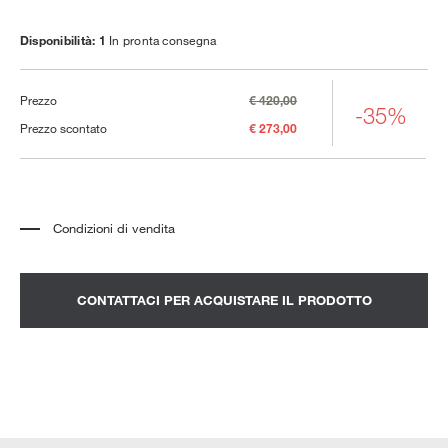
Disponibilità: 1
In pronta consegna
Prezzo
€ 420,00
-35%
Prezzo scontato
€ 273,00
Condizioni di vendita
*
Il prezzo si riferisce al prodotto completo di tutti gli elementi indicati nella
descrizione. Qualsiasi elemento decorativo mostrato nelle fotografie deve
essere quotato separatamente.
*
Trasporto e assemblaggio esclusi.
CONTATTACI PER ACQUISTARE IL PRODOTTO
*
Si consiglia di fissare un appuntamento per prendere visione del prodotto
nello showroom.