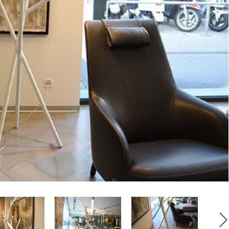
i bagno
Letti