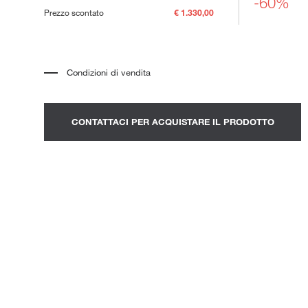
-60%
ni Outdoor
Prezzo scontato
€ 1.330,00
Condizioni di vendita
*
Il prezzo si riferisce al prodotto completo di tutti gli elementi indicati
nella descrizione. Qualsiasi elemento decorativo mostrato nelle
fotografie deve essere quotato separatamente.
*
Trasporto e assemblaggio esclusi.
CONTATTACI PER ACQUISTARE IL PRODOTTO
*
Si consiglia di fissare un appuntamento per prendere visione del
prodotto nello showroom.