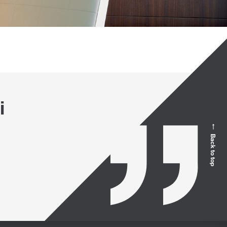
i
Back to top