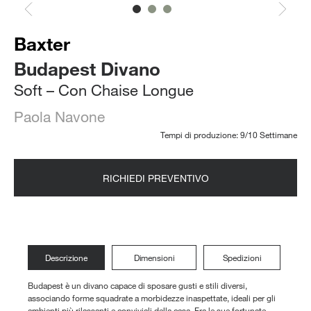
Baxter
Budapest Divano
Soft – Con Chaise Longue
Paola Navone
Tempi di produzione: 9/10 Settimane
RICHIEDI PREVENTIVO
Descrizione
Dimensioni
Spedizioni
Budapest è un divano capace di sposare gusti e stili diversi,
associando forme squadrate a morbidezze inaspettate, ideali per gli
ambienti più rilassanti e conviviali della casa. Fra le sue fortunate