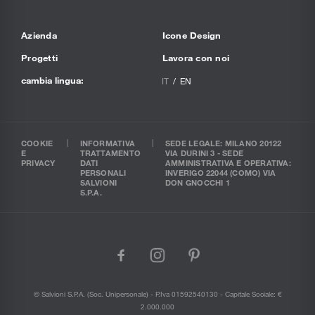
Azienda
Icone Design
Progetti
Lavora con noi
cambia lingua:
IT
EN
COOKIE
INFORMATIVA
SEDE LEGALE: MILANO 20122
E
TRATTAMENTO
VIA DURINI 3 - SEDE
PRIVACY
DATI
AMMINISTRATIVA E OPERATIVA:
PERSONALI
INVERIGO 22044 (COMO) VIA
SALVIONI
DON GNOCCHI 1
S.P.A.
facebook
instagram
pinterest
© Salvioni S.P.A. (soc. Unipersonale) - P.Iva 01592540130 - Capitale Sociale: €
2.000.000