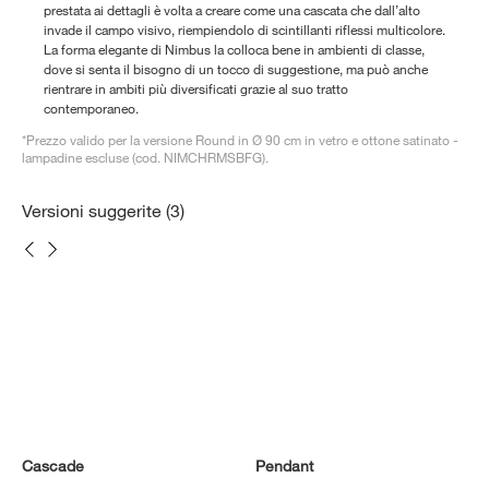
prestata ai dettagli è volta a creare come una cascata che dall’alto
invade il campo visivo, riempiendolo di scintillanti riflessi multicolore.
La forma elegante di Nimbus la colloca bene in ambienti di classe,
dove si senta il bisogno di un tocco di suggestione, ma può anche
rientrare in ambiti più diversificati grazie al suo tratto
contemporaneo.
*Prezzo valido per la versione Round in Ø 90 cm in vetro e ottone satinato -
lampadine escluse (cod. NIMCHRMSBFG).
Versioni suggerite (3)
Cascade
Pendant