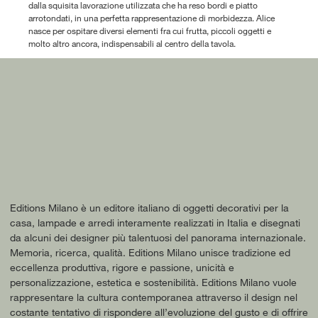
dalla squisita lavorazione utilizzata che ha reso bordi e piatto
arrotondati, in una perfetta rappresentazione di morbidezza. Alice
nasce per ospitare diversi elementi fra cui frutta, piccoli oggetti e
molto altro ancora, indispensabili al centro della tavola.
Editions Milano è un editore italiano di oggetti decorativi per la
casa, lampade e arredi interamente realizzati in Italia e disegnati
da alcuni dei designer più talentuosi del panorama internazionale.
Memoria, ricerca, qualità. Editions Milano unisce tradizione ed
eccellenza produttiva, rigore e passione, unicità e
personalizzazione, estetica e sostenibilità. Editions Milano vuole
rappresentare la cultura contemporanea attraverso il design nel
costante tentativo di rispondere all’evoluzione del gusto e di offrire