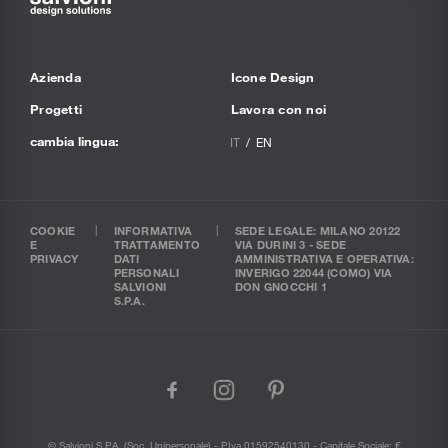
Azienda
Icone Design
Progetti
Lavora con noi
cambia lingua:
IT
EN
COOKIE
INFORMATIVA
SEDE LEGALE: MILANO 20122
E
TRATTAMENTO
VIA DURINI 3 - SEDE
PRIVACY
DATI
AMMINISTRATIVA E OPERATIVA:
PERSONALI
INVERIGO 22044 (COMO) VIA
SALVIONI
DON GNOCCHI 1
S.P.A.
facebook
instagram
pinterest
© Salvioni S.P.A. (soc. Unipersonale) - P.Iva 01592540130 - Capitale Sociale: €