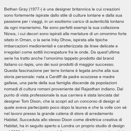
Bethan Gray (1977-) è una designer britannica le cui creazioni
sono fortemente ispirate dallo stile di culture lontane e dalla sua
passione per i viaggi, in un esotismo carico di autenticità lontano
da ogni manierismo. Ne sono perfetti esempi la sua collezione
Nizwa, i cui decori sono ispirati alle merlature di un omonimo forte
sitato in Oman, o la serie Inky Dhow, ispirata alle tipiche
imbarcazioni mediorientali e caratterizzata da linee delicate e
irregolari come sottili increspature fra le onde. Da quest’ultima
serie ha tratto anche l’omonimo tappeto prodotto dal brand
italiano cc-tapis, uno dei suoi prodotti di maggior successo.
Questa fascinazione per terre lontane è legata anche alla sua
storia personale: nata a Cardiff da padre scozzese e madre
gallese, una parte della sua famiglia discende da popolazioni
nomadi di cultura romaní proveniente dal Rajasthan indiano. Dal
punto di vista professionale la sua carriera è stata lanciata dal
designer Tom Dixon, che la scoprì ad un concorso di design al
quale aveva partecipato poco dopo la laurea e che la volle con sé
nel lavoro presso la grande catena di store di arredamento
Habitat. Succeduta allo stesso Dixon come direttrice creativa di
Habitat, ha in seguito aperto a Londra un proprio studio di design