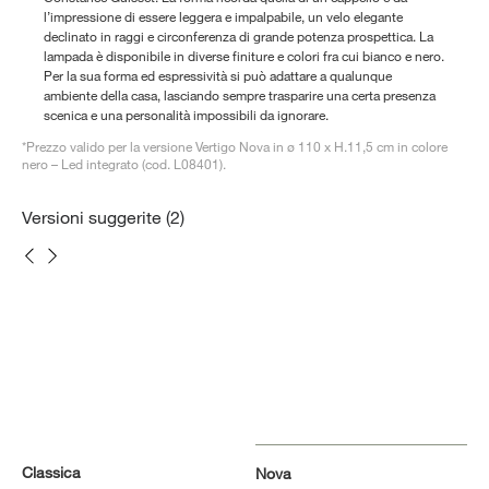
l’impressione di essere leggera e impalpabile, un velo elegante
declinato in raggi e circonferenza di grande potenza prospettica. La
lampada è disponibile in diverse finiture e colori fra cui bianco e nero.
Per la sua forma ed espressività si può adattare a qualunque
ambiente della casa, lasciando sempre trasparire una certa presenza
scenica e una personalità impossibili da ignorare.
*Prezzo valido per la versione Vertigo Nova in ø 110 x H.11,5 cm in colore
nero – Led integrato (cod. L08401).
Versioni suggerite (2)
Classica
Nova