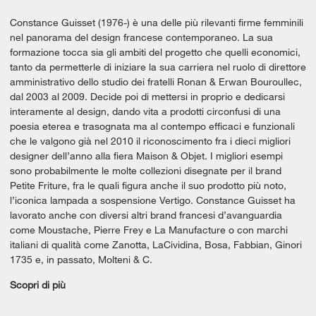
Constance Guisset (1976-) è una delle più rilevanti firme femminili
nel panorama del design francese contemporaneo. La sua
formazione tocca sia gli ambiti del progetto che quelli economici,
tanto da permetterle di iniziare la sua carriera nel ruolo di direttore
amministrativo dello studio dei fratelli Ronan & Erwan Bouroullec,
dal 2003 al 2009. Decide poi di mettersi in proprio e dedicarsi
interamente al design, dando vita a prodotti circonfusi di una
poesia eterea e trasognata ma al contempo efficaci e funzionali
che le valgono già nel 2010 il riconoscimento fra i dieci migliori
designer dell’anno alla fiera Maison & Objet. I migliori esempi
sono probabilmente le molte collezioni disegnate per il brand
Petite Friture, fra le quali figura anche il suo prodotto più noto,
l’iconica lampada a sospensione Vertigo. Constance Guisset ha
lavorato anche con diversi altri brand francesi d’avanguardia
come Moustache, Pierre Frey e La Manufacture o con marchi
italiani di qualità come Zanotta, LaCividina, Bosa, Fabbian, Ginori
1735 e, in passato, Molteni & C.
Scopri di più