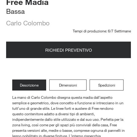
Free Madia
Bassa
Carlo Colombo
Tempi di produzione: 6/7 Settimane
RICHIEDI PREVENTIVO
Descrizione
Dimensioni
Spedizioni
La mano di Carlo Colombo disegna questa madia dall’aspetto
semplice e geometrico, dove concetto e funzione si intrecciano in un
tutt’uno di grande stile. Le linee forti e austere di Free rendono
questo contenitore adatto a diversi tipi di ambienti,
indipendentemente dallo stile utilizzato e dal suo uso. Perfetta per la
zona living, così come per gli spazi più conviviali della casa, Free
presenta versioni alte, medie o basse, comprese ognuna di pannelli in
legno nobilitato in diverse finiture. L’interno rispecchia