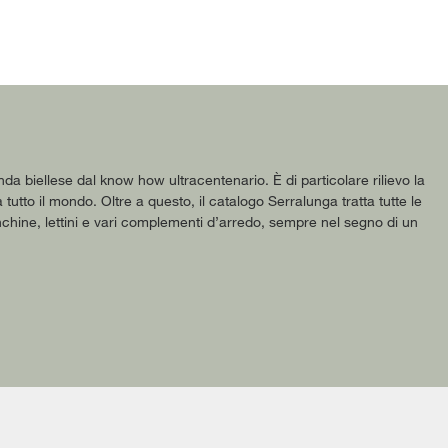
enda biellese dal know how ultracentenario. È di particolare rilievo la
 tutto il mondo. Oltre a questo, il catalogo Serralunga tratta tutte le
panchine, lettini e vari complementi d’arredo, sempre nel segno di un