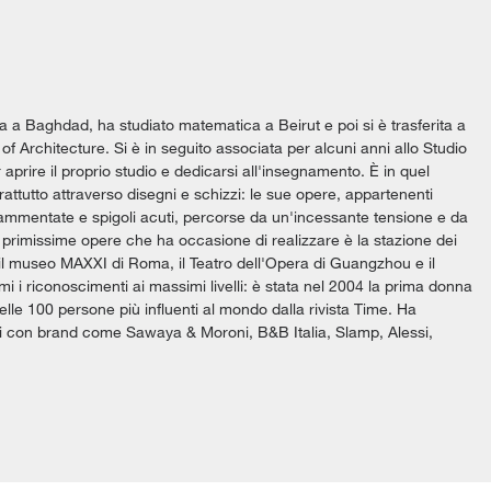
a a Baghdad, ha studiato matematica a Beirut e poi si è trasferita a
of Architecture. Si è in seguito associata per alcuni anni allo Studio
rire il proprio studio e dedicarsi all'insegnamento. È in quel
attutto attraverso disegni e schizzi: le sue opere, appartenenti
rammentate e spigoli acuti, percorse da un'incessante tensione e da
primissime opere che ha occasione di realizzare è la stazione dei
il museo MAXXI di Roma, il Teatro dell'Opera di Guangzhou e il
i riconoscimenti ai massimi livelli: è stata nel 2004 la prima donna
 delle 100 persone più influenti al mondo dalla rivista Time. Ha
ti con brand come Sawaya & Moroni, B&B Italia, Slamp, Alessi,