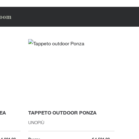
room
EA
TAPPETO OUTDOOR PONZA
SGABE
UNOPIÙ
UNOPIÙ
 1.801,00
Prezzo
€ 1.501,00
Prezzo