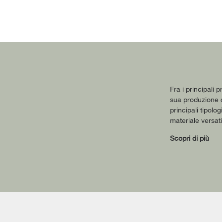
Fra i principali 
sua produzione di
principali tipolo
materiale versati
Scopri di più