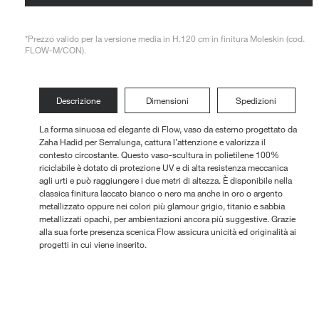
ni Outdoor
*Prezzo valido per la versione media in H.120 cm in finitura Moleskin (cod.
FLOW-M/CON).
Descrizione
Dimensioni
Spedizioni
La forma sinuosa ed elegante di Flow, vaso da esterno progettato da
Zaha Hadid per Serralunga, cattura l’attenzione e valorizza il
contesto circostante. Questo vaso-scultura in polietilene 100%
riciclabile è dotato di protezione UV e di alta resistenza meccanica
agli urti e può raggiungere i due metri di altezza. È disponibile nella
classica finitura laccato bianco o nero ma anche in oro o argento
metallizzato oppure nei colori più glamour grigio, titanio e sabbia
metallizzati opachi, per ambientazioni ancora più suggestive. Grazie
alla sua forte presenza scenica Flow assicura unicità ed originalità ai
progetti in cui viene inserito.