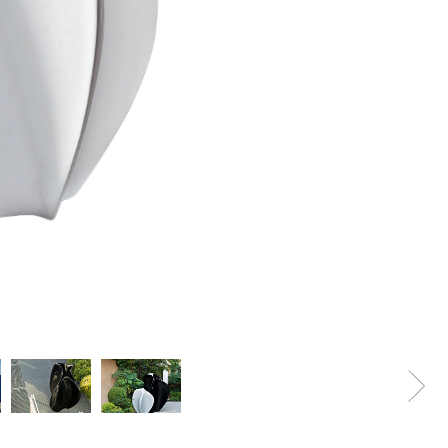
i bagno
Letti