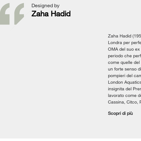
Designed by
Zaha Hadid
Zaha Hadid (1950
Londra per perfez
OMA del suo ex p
periodo che perf
come quelle del 
un forte senso d
pompieri del cam
London Aquatics 
insignita del Pre
lavorato come de
Cassina, Citco, 
Scopri di più