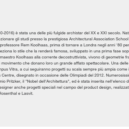
-2016) è stata una delle più fulgide archistar del XX e XXI secolo. Nat
ionare gli studi presso la prestigiosa Architectural Association School 
rofessore Rem Koolhaas, prima di tornare a Londra negli anni '80 per ap
eziona lo stile che la renderà famosa, sviluppato in una prima fase sopr
maestro Koolhaas alla corrente decostruttivista, vivono di geometrie f
i movimento che donano loro un grande afflato spettacolare. Una delle 
pus Vitra, a cui seguiranno progetti su scala sempre più ampia come 
Centre, disegnato in occasione delle Olimpiadi del 2012. Numerosissimi 
mio Pritzker, il "Nobel dell'Architettura", ed è stata inserita nell'elenco
signer anche progetti speciali nel campo del product design, realizza
Rosenthal e Lasvit.