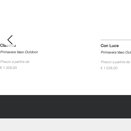
Classico
Con Luce
Primavera Vaso Outdoor
Primavera Vaso Ou
Prezzo a partire da
Prezzo a partire da
€ 1.358,00
€ 1.536,00