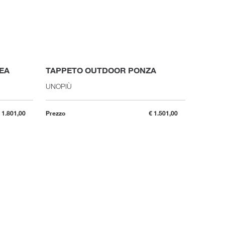
EA
TAPPETO OUTDOOR PONZA
SGABE
UNOPIÙ
UNOPIÙ
 1.801,00
Prezzo
€ 1.501,00
Prezzo