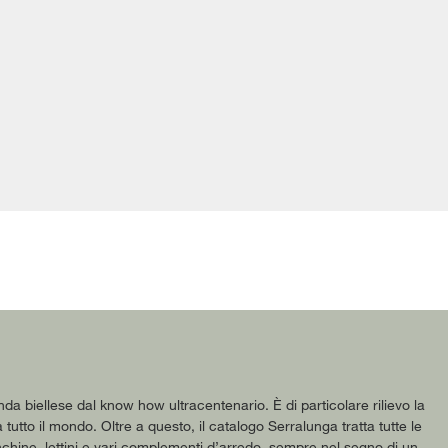
enda biellese dal know how ultracentenario. È di particolare rilievo la
 tutto il mondo. Oltre a questo, il catalogo Serralunga tratta tutte le
panchine, lettini e vari complementi d’arredo, sempre nel segno di un