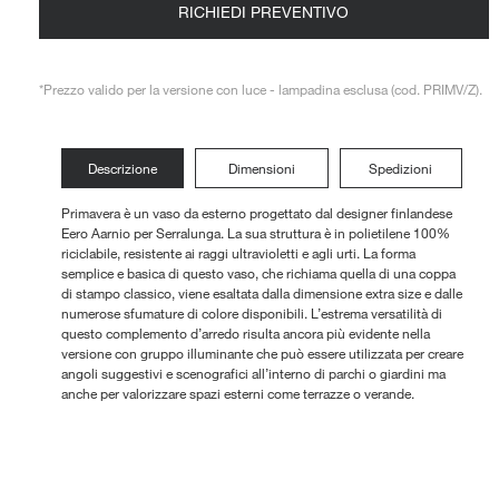
RICHIEDI PREVENTIVO
ni Outdoor
*Prezzo valido per la versione con luce - lampadina esclusa (cod. PRIMV/Z).
Descrizione
Dimensioni
Spedizioni
Primavera è un vaso da esterno progettato dal designer finlandese
Eero Aarnio per Serralunga. La sua struttura è in polietilene 100%
riciclabile, resistente ai raggi ultravioletti e agli urti. La forma
semplice e basica di questo vaso, che richiama quella di una coppa
di stampo classico, viene esaltata dalla dimensione extra size e dalle
numerose sfumature di colore disponibili. L’estrema versatilità di
questo complemento d’arredo risulta ancora più evidente nella
versione con gruppo illuminante che può essere utilizzata per creare
angoli suggestivi e scenografici all’interno di parchi o giardini ma
anche per valorizzare spazi esterni come terrazze o verande.