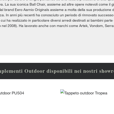
va. La sua iconica Ball Chair, assieme ad altre opere notevoli come il g
dal brand Eero Aarnio Originals assieme a molta della sua produzione de
ica. In anni più recenti ha conosciuto un periodo di rinnovato successo c
ui ha realizzato in particolare diversi arredi destinati ai bambini part
nel 2008). Ha lavorato anche con marchi come Artek, Vondom, Serral
plementi Outdoor disponibili nei nostri show