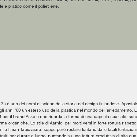
le e pratico come il polietilene.
2-) è uno dei nomi di spicco della storia del design finlandese. Apostol
li anni ’60 un esteso uso della plastica nel mondo dell’arredamento. Le 
 per il brand Asko e che ricorda la forma di una capsula spaziale, sono 
rme organiche. Lo stile di Aarnio, per molti versi in forte rottura rispet
i e Ilmari Tapiovaara, seppe però restare lontano dalle facili tentazion
ruiti per durare a lungo, puntando su una fattura produttiva di alta qual