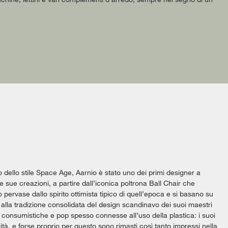
o dello stile Space Age, Aarnio è stato uno dei primi designer a
sue creazioni, a partire dall’iconica poltrona Ball Chair che
pervase dallo spirito ottimista tipico di quell’epoca e si basano su
to alla tradizione consolidata del design scandinavo dei suoi maestri
i consumistiche e pop spesso connesse all’uso della plastica: i suoi
ità, e forse proprio per questo sono rimasti così tanto impressi nella