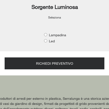
Sorgente Luminosa
Seleziona
Lampadina
Led
RICHIEDI PREVENTIVO
produttori di arredi per esterno in plastica, Serralunga è una storica azi
 vasi da giardino di design, firmati da progettisti di grido provenienti da
gie dell’arredamento outdoor: divani, poltrone, tavoli, sedie, sgabelli, 