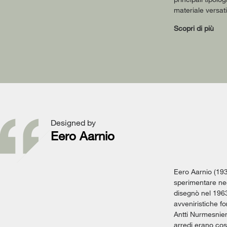
materiale versati
Scopri di più
Designed by
Eero Aarnio
Eero Aarnio (193
sperimentare neg
disegnò nel 1963
avveniristiche fo
Antti Nurmesniem
arredi erano cost