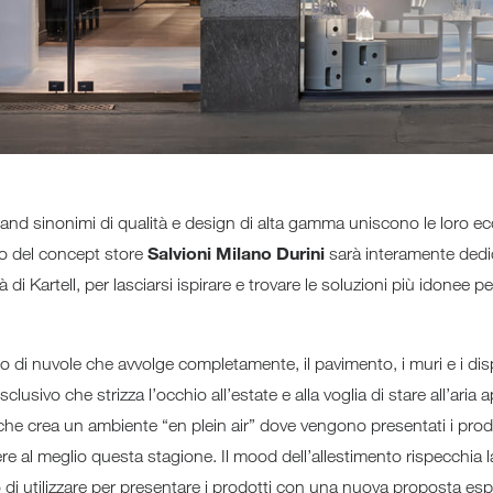
rand sinonimi di qualità e design di alta gamma uniscono le loro ec
Salvioni Milano Durini
sso del concept store
sarà interamente dedi
à di Kartell, per lasciarsi ispirare e trovare le soluzioni più idonee
o di nuvole che avvolge completamente, il pavimento, i muri e i dis
sclusivo che strizza l’occhio all’estate e alla voglia di stare all’ar
 che crea un ambiente “en plein air” dove vengono presentati i pro
ere al meglio questa stagione. Il mood dell’allestimento rispecchia la
 di utilizzare per presentare i prodotti con una nuova proposta esp