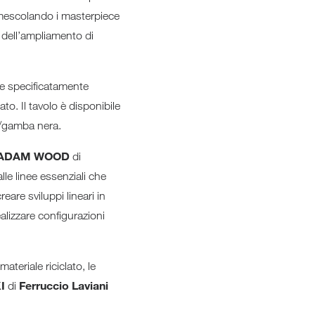
i, mescolando i masterpiece
o dell’ampliamento di
re specificatamente
ato. Il tavolo è disponibile
e/gamba nera.
ADAM WOOD
di
lle linee essenziali che
are sviluppi lineari in
alizzare configurazioni
materiale riciclato, le
I
Ferruccio Laviani
di