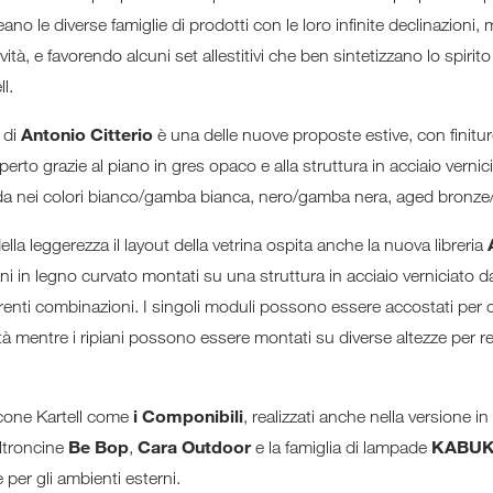
eano le diverse famiglie di prodotti con le loro infinite declinazion
ità, e favorendo alcuni set allestitivi che ben sintetizzano lo spirit
l.
Antonio Citterio
di
è una delle nuove proposte estive, con finitu
l’aperto grazie al piano in gres opaco e alla struttura in acciaio vernici
nda nei colori bianco/gamba bianca, nero/gamba nera, aged bronz
lla leggerezza il layout della vetrina ospita anche la nuova libreria
ni in legno curvato montati su una struttura in acciaio verniciato da
renti combinazioni. I singoli moduli possono essere accostati per cre
à mentre i ripiani possono essere montati su diverse altezze per re
i Componibili
icone Kartell come
, realizzati anche nella versione in 
Be Bop
Cara Outdoor
KABUK
oltroncine
,
e la famiglia di lampade
 per gli ambienti esterni.