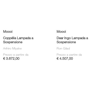
Moooi
Moooi
Coppélia Lampada a
Dear Ingo Lampada a
Sospensione
Sospensione
Arihiro Miyake
Ron Gilad
Prezzo a partire da
Prezzo a partire da
€ 3.672,00
€ 4.507,00