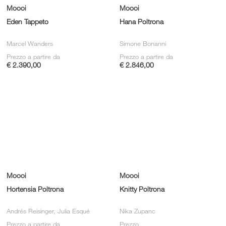
Moooi
Moooi
Eden Tappeto
Hana Poltrona
Marcel Wanders
Simone Bonanni
Prezzo a partire da
Prezzo a partire da
€ 2.390,00
€ 2.846,00
Moooi
Moooi
Hortensia Poltrona
Knitty Poltrona
Andrés Reisinger, Julia Esqué
Nika Zupanc
Prezzo a partire da
Prezzo