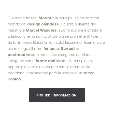
Moooi
Giovane e fresca,
è la perla più scintillante del
design olandese
mondo del
. Il cuore pulsante del
Marcel Wanders
marchio è
, suo fondatore e direttore
artistico, che ha riunito attorno a sé promettenti talenti
da tutti i Paesi Bassi (e non solo) lasciandoli liberi di dare
fantasia
Surreali e
pieno sfogo alla loro
.
postmoderne
, le atmosfere disegnate da Moooi si
forme mai viste
spingono verso
né immaginate,
oppure giocano a recuperare temi e stilemi della
tocco
tradizione, ribaltandone però la resa con un
ironico
.
RICHIEDI INFORMAZIONI