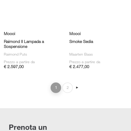
Moooi
Moooi
Raimond II Lampada a
Smoke Sedia
Sospensione
Raimond Puts
Maarten Baas
Prezzo a partire da
Prezzo a partire da
€ 2.597,00
€ 2.477,00
1
2
►
Prenota un