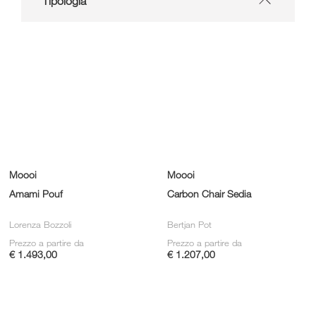
Tipologia
Moooi
Moooi
Amami Pouf
Carbon Chair Sedia
Lorenza Bozzoli
Bertjan Pot
Prezzo a partire da
Prezzo a partire da
€ 1.493,00
€ 1.207,00