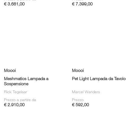
€ 3.681,00
€ 7.399,00
Moooi
Moooi
Meshmatics Lampada a
Pet Light Lampada da Tavolo
Sospensione
Rick Tegelaar
Marcel Wanders
Prezzo a partire da
Prezzo
€ 2.910,00
€ 592,00