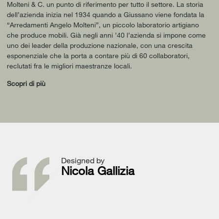
Molteni & C. un punto di riferimento per tutto il settore. La storia
dell’azienda inizia nel 1934 quando a Giussano viene fondata la
“Arredamenti Angelo Molteni”, un piccolo laboratorio artigiano
che produce mobili. Già negli anni ’40 l’azienda si impone come
uno dei leader della produzione nazionale, con una crescita
esponenziale che la porta a contare più di 60 collaboratori,
reclutati fra le migliori maestranze locali.
Scopri di più
Designed by
Nicola Gallizia