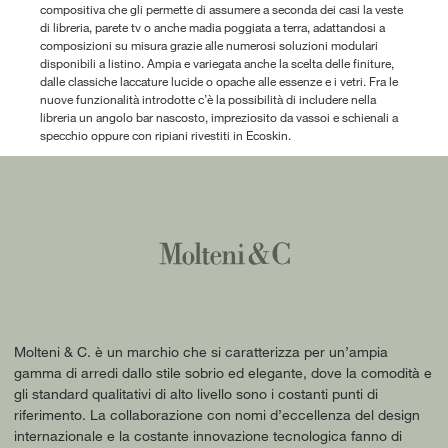
compositiva che gli permette di assumere a seconda dei casi la veste
di libreria, parete tv o anche madia poggiata a terra, adattandosi a
composizioni su misura grazie alle numerosi soluzioni modulari
disponibili a listino. Ampia e variegata anche la scelta delle finiture,
dalle classiche laccature lucide o opache alle essenze e i vetri. Fra le
nuove funzionalità introdotte c’è la possibilità di includere nella
libreria un angolo bar nascosto, impreziosito da vassoi e schienali a
specchio oppure con ripiani rivestiti in Ecoskin.
Molteni & C. è un marchio che si caratterizza per un’ampia
gamma di arredi dallo stile sobrio ed elegante, dove la comodità e
gli standard qualitativi di alto livello sono i costanti punti di
riferimento. La collaborazione con nomi d’eccellenza del design
internazionale e la costante innovazione tecnologica fanno di