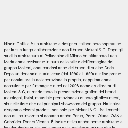
Nicola Gallizia è un architetto e designer italiano noto soprattutto
per la sua lunga collaborazione con il brand Molteni & C. Dopo gli
studi in architettura al Politecnico di Milano ha affiancato Luca
Meda come assistente la cura dello stile e dell’immagine del
gruppo Molteni, occupandosi ance del brand di cucine Dada.
Dopo un decennio in tale veste (dal 1990 al 1999) è infine pronto
per continuare la collaborazione in proprio, dapprima come
consulente per l’immagine e poi dal 2003 come art director di
Molteni & C, curando tanto la presentazione grafica del brand
(cataloghi, listini, materiale promozionale) quanto gli allestimenti,
sia nelle fiere che nei principali showroom del gruppo. Ha inoltre
disegnato diversi prodotti, non solo per Molteni & C.: fra i marchi
con cui ha lavorato si contano anche Penta, Porro, Oluce, OAK e
Gebrüder Thonet Vienna. È inoltre attivo anche come architetto e
interior designer, sia nel campo delle residenze private che in