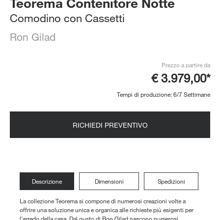
Teorema Contenitore Notte
Comodino con Cassetti
Ron Gilad
Prezzo a partire da
€ 3.979,00*
Tempi di produzione: 6/7 Settimane
RICHIEDI PREVENTIVO
Descrizione
Dimensioni
Spedizioni
La collezione Teorema si compone di numerosi creazioni volte a
offrire una soluzione unica e organica alle richieste più esigenti per
l’arredo della casa. Dal gusto di Ron Gilad nascono numerosi