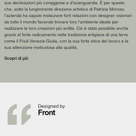
sue declinazioni più coraggiose e d’avanguardia. È per questo
che, sotto la lungimirante direzione artistica di Patrizia Moroso,
l’azienda ha saputo instaurare forti relazioni con designer visionari
da tutto il mondo facendo trovare loro l’ambiente ideale per
realizzare le loro creazioni più ardite. Ciò è stato possibile anche
grazie al forte radicamento nella tradizione artigiana di una terra
come il Friuli Venezia Giulia, con la sua forte etica del lavoro e la
sua attenzione meticolosa alla qualità.
Scopri di più
Designed by
Front