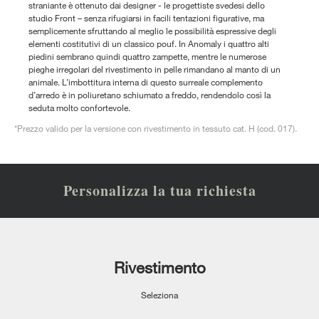
straniante è ottenuto dai designer - le progettiste svedesi dello
studio Front – senza rifugiarsi in facili tentazioni figurative, ma
semplicemente sfruttando al meglio le possibilità espressive degli
elementi costitutivi di un classico pouf. In Anomaly i quattro alti
piedini sembrano quindi quattro zampette, mentre le numerose
pieghe irregolari del rivestimento in pelle rimandano al manto di un
animale. L’imbottitura interna di questo surreale complemento
d’arredo è in poliuretano schiumato a freddo, rendendolo così la
seduta molto confortevole.
*Prezzo valido per la versione con rivestimento in tessuto cat. H (cod. 017).
Personalizza la tua richiesta
Rivestimento
Seleziona