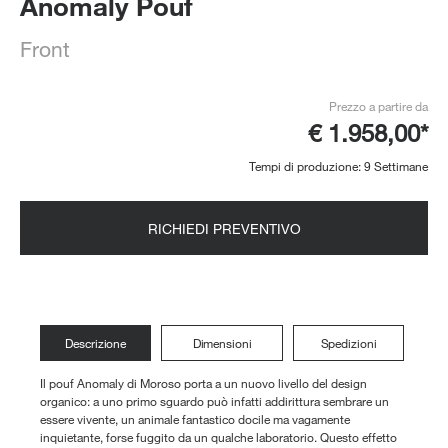
Anomaly Pouf
Front
Prezzo a partire da
€ 1.958,00*
Tempi di produzione: 9 Settimane
RICHIEDI PREVENTIVO
Descrizione
Dimensioni
Spedizioni
Il pouf Anomaly di Moroso porta a un nuovo livello del design
organico: a uno primo sguardo può infatti addirittura sembrare un
essere vivente, un animale fantastico docile ma vagamente
inquietante, forse fuggito da un qualche laboratorio. Questo effetto