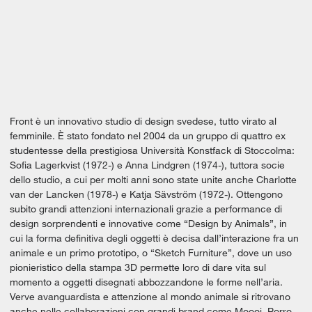
Front è un innovativo studio di design svedese, tutto virato al
femminile. È stato fondato nel 2004 da un gruppo di quattro ex
studentesse della prestigiosa Università Konstfack di Stoccolma:
Sofia Lagerkvist (1972-) e Anna Lindgren (1974-), tuttora socie
dello studio, a cui per molti anni sono state unite anche Charlotte
van der Lancken (1978-) e Katja Sävström (1972-). Ottengono
subito grandi attenzioni internazionali grazie a performance di
design sorprendenti e innovative come “Design by Animals”, in
cui la forma definitiva degli oggetti è decisa dall’interazione fra un
animale e un primo prototipo, o “Sketch Furniture”, dove un uso
pionieristico della stampa 3D permette loro di dare vita sul
momento a oggetti disegnati abbozzandone le forme nell’aria.
Verve avanguardista e attenzione al mondo animale si ritrovano
anche nelle collaborazioni con grandi brand come Moooi, Porro,